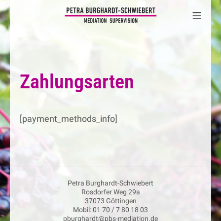
Zum
Mobi
Inhalt
Petra Burghardt-S
springen
Zahlungsarten
[payment_methods_info]
Petra Burghardt-Schwiebert
Rosdorfer Weg 29a
37073 Göttingen
Mobil: 01 70 / 7 80 18 03
pburghardt@pbs-mediation.de