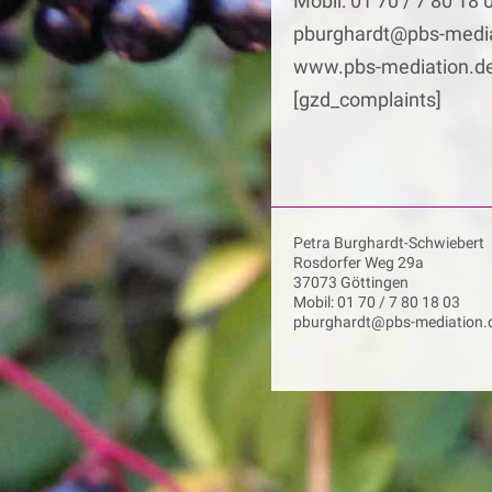
Mobil: 01 70 / 7 80 18 
pburghardt@pbs-media
www.pbs-mediation.d
[gzd_complaints]
Petra Burghardt-Schwiebert
Rosdorfer Weg 29a
37073 Göttingen
Mobil: 01 70 / 7 80 18 03
pburghardt@pbs-mediation.