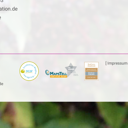
03
tion.de
e
[ Impressum 
de